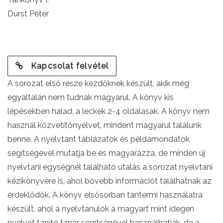
Durst Péter
Kapcsolat felvétel
A sorozat első része kezdőknek készült, akik még
egyáltalán nem tudnak magyarul. A könyv kis
lépésekben halad, a leckék 2-4 oldalasak. A könyv nem
használ közvetítőnyelvet, mindent magyarul találunk
benne. A nyelvtant táblázatok és példamondatok
segítségével mutatja be és magyarázza, de minden új
nyelvtani egységnél található utalás a sorozat nyelvtani
kézikönyvére is, ahol bővebb információt találhatnak az
érdeklődők. A könyv elsősorban tantermi használatra
készült, ahol a nyelvtanulók a magyart mint idegen
nyelvet tanító tanár segítségével használhatják, de a